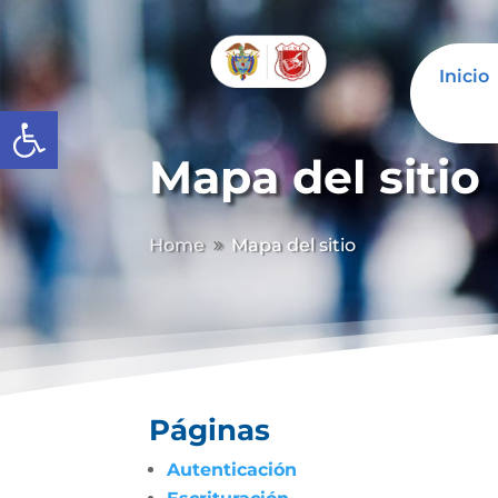
Inicio
Abrir barra de herramientas
Mapa del sitio
Home
Mapa del sitio
9
Páginas
Autenticación