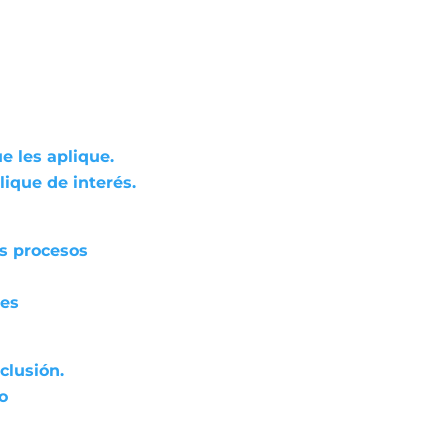
e les aplique.
ique de interés.
os procesos
res
clusión.
do