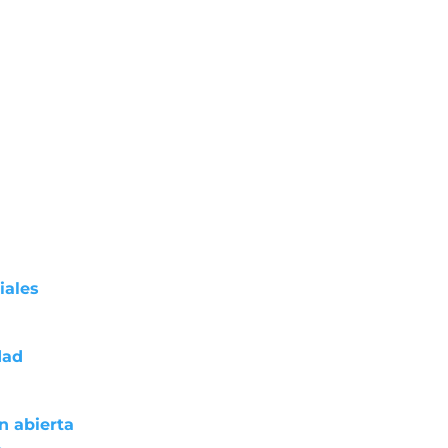
iales
dad
n abierta