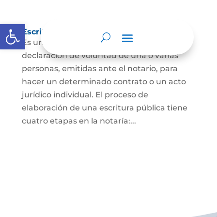
Abrir barra de herramientas
Escritura Pública
Es un documento que contiene la
declaración de voluntad de una o varias
personas, emitidas ante el notario, para
hacer un determinado contrato o un acto
jurídico individual. El proceso de
elaboración de una escritura pública tiene
cuatro etapas en la notaría:...