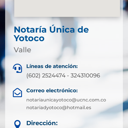
Notaría Única de
Yotoco
Valle
Líneas de atención:

(602) 2524474 - 324310096
Correo electrónico:

notariaunicayotoco@ucnc.com.co
notariadyotoco@hotmail.es
Dirección:
