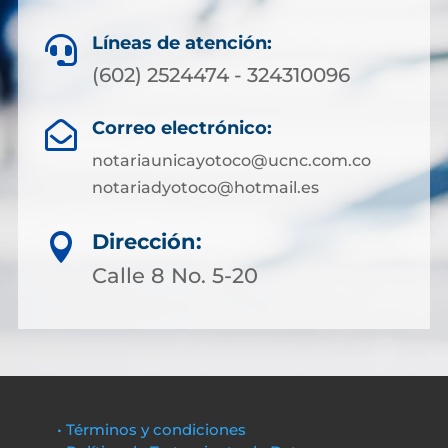
Líneas de atención:

(602) 2524474 - 324310096
Correo electrónico:

notariaunicayotoco@ucnc.com.co
notariadyotoco@hotmail.es
Dirección:

Calle 8 No. 5-20
• Términos y condiciones