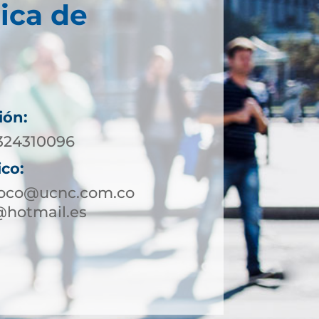
ica de
ión:
 324310096
ico:
toco@ucnc.com.co
@hotmail.es