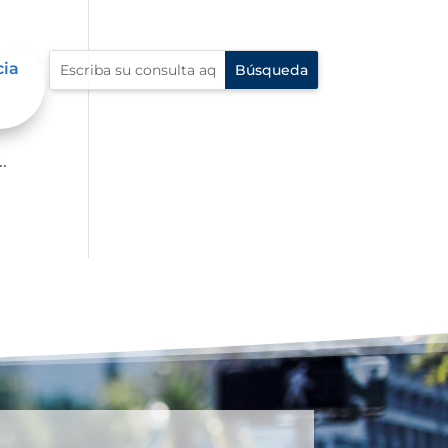
cia
p?
.