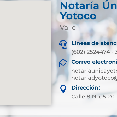
Notaría Ún
Yotoco
Valle
Líneas de atenc

(602) 2524474 -
Correo electrón

notariaunicayo
notariadyotoco
Dirección:

Calle 8 No. 5-20