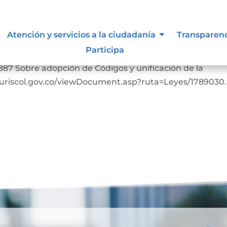
Atención y servicios a la ciudadanía
Transparen
Participa
bia. https://www.suin-juriscol.gov.co/viewDocument.as
887 Sobre adopción de Códigos y unificación de la
-juriscol.gov.co/viewDocument.asp?ruta=Leyes/1789030..