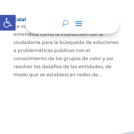
Abrir barra de herramientas
Colaboración e innovación abierta
La colaboración e innovación abierta es
entendida como la interacción con la
ciudadanía para la búsqueda de soluciones
a problemáticas públicas con el
conocimiento de los grupos de valor y así
resolver los desafíos de las entidades, de
modo que se establezcan redes de...