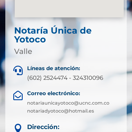
Notaría Única de
Yotoco
Valle
Líneas de atención:

(602) 2524474 - 324310096
Correo electrónico:

notariaunicayotoco@ucnc.com.co
notariadyotoco@hotmail.es
Dirección:
