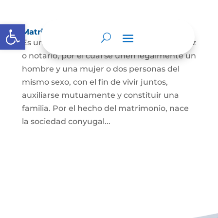
Abrir barra de herramientas
Matrimonio Civil
Es un contrato solemne celebrado ante juez
o notario, por el cual se unen legalmente un
hombre y una mujer o dos personas del
mismo sexo, con el fin de vivir juntos,
auxiliarse mutuamente y constituir una
familia. Por el hecho del matrimonio, nace
la sociedad conyugal...