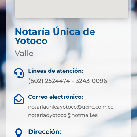
Notaría Única de
Yotoco
Valle
Líneas de atención:

(602) 2524474 - 324310096
Correo electrónico:

notariaunicayotoco@ucnc.com.co
notariadyotoco@hotmail.es
Dirección:
