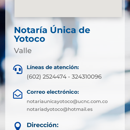
Notaría Única de
Yotoco
Valle
Líneas de atención:

(602) 2524474 - 324310096
Correo electrónico:

notariaunicayotoco@ucnc.com.co
notariadyotoco@hotmail.es
Dirección:
