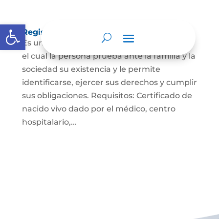
Abrir barra de herramientas
Registro Civil de Nacimiento
Es un documento indispensable mediante
el cual la persona prueba ante la familia y la
sociedad su existencia y le permite
identificarse, ejercer sus derechos y cumplir
sus obligaciones. Requisitos: Certificado de
nacido vivo dado por el médico, centro
hospitalario,...