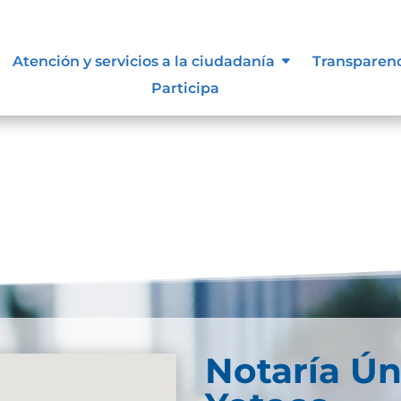
 vigentes exigidos por los entes
Atención y servicios a la ciudadanía
Transparen
externos o internos.
Participa
Notaría Ún