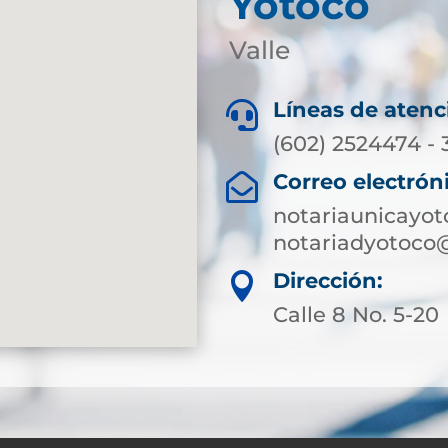
Yotoco
Valle
Líneas de atenc

(602) 2524474 -
Correo electrón

notariaunicayo
notariadyotoco
Dirección:

Calle 8 No. 5-20