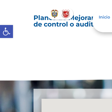
Planes de Mejoramiento
Inicio
de control o auditoría 
Abrir barra de herramientas