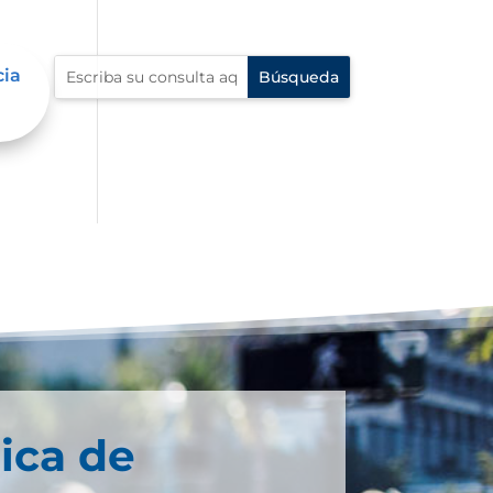
cia
ica de