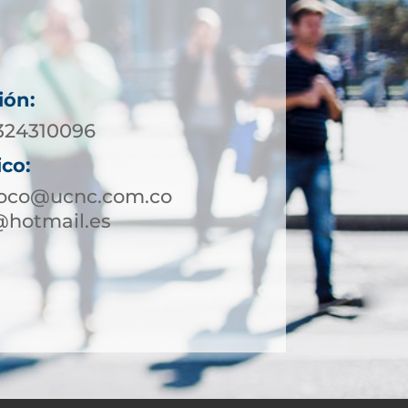
ión:
 324310096
ico:
toco@ucnc.com.co
@hotmail.es