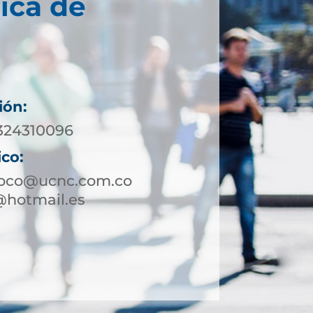
ica de
ión:
 324310096
ico:
toco@ucnc.com.co
@hotmail.es