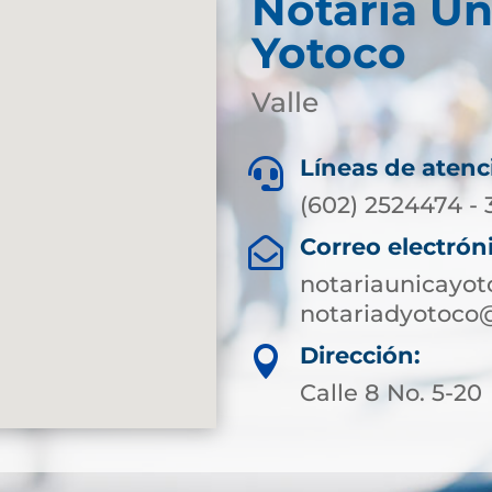
Notaría Ún
Yotoco
Valle
Líneas de atenc

(602) 2524474 -
Correo electrón

notariaunicayo
notariadyotoco
Dirección:

Calle 8 No. 5-20