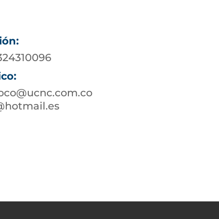
ión:
 324310096
ico:
toco@ucnc.com.co
@hotmail.es