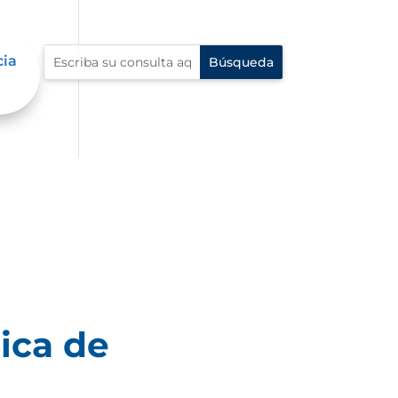
cia
ica de