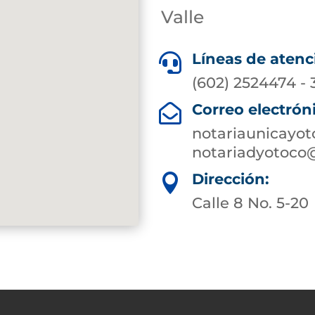
Valle
Líneas de atenc

(602) 2524474 -
Correo electrón

notariaunicayo
notariadyotoco
Dirección:

Calle 8 No. 5-20