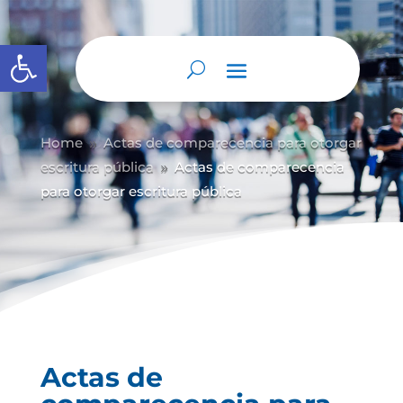
Abrir barra de herramientas
Home
Actas de comparecencia para otorgar
9
escritura pública
Actas de comparecencia
9
para otorgar escritura pública
Actas de