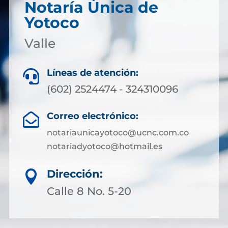
Notaría Única de
Yotoco
Valle
Líneas de atención:

(602) 2524474 - 324310096
Correo electrónico:

notariaunicayotoco@ucnc.com.co
notariadyotoco@hotmail.es
Dirección:

Calle 8 No. 5-20