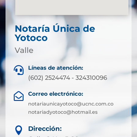
Notaría Única de
Yotoco
Valle
Líneas de atención:

(602) 2524474 - 324310096
Correo electrónico:

notariaunicayotoco@ucnc.com.co
notariadyotoco@hotmail.es
Dirección:
