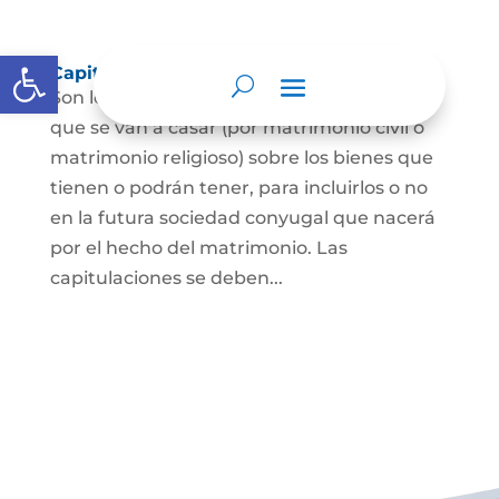
Abrir barra de herramientas
Capitulaciones Matrimoniales
Son los acuerdos que hacen las personas
que se van a casar (por matrimonio civil o
matrimonio religioso) sobre los bienes que
tienen o podrán tener, para incluirlos o no
en la futura sociedad conyugal que nacerá
por el hecho del matrimonio. Las
capitulaciones se deben...