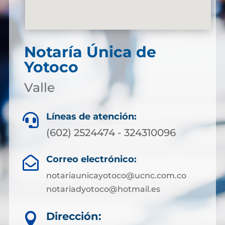
Notaría Única de
Yotoco
Valle
Líneas de atención:

(602) 2524474 - 324310096
Correo electrónico:

notariaunicayotoco@ucnc.com.co
notariadyotoco@hotmail.es
Dirección:
