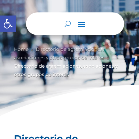
Abrir barra de herramientas
Home
Directorio de agremiaciones,
9
asociaciones y otros grupos de interés
9
Directorio de agremiaciones, asociaciones y
otros grupos de interés
Directorio de