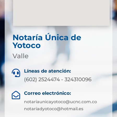
Notaría Única de
Yotoco
Valle
Líneas de atención:

(602) 2524474 - 324310096
Correo electrónico:

notariaunicayotoco@ucnc.com.co
notariadyotoco@hotmail.es