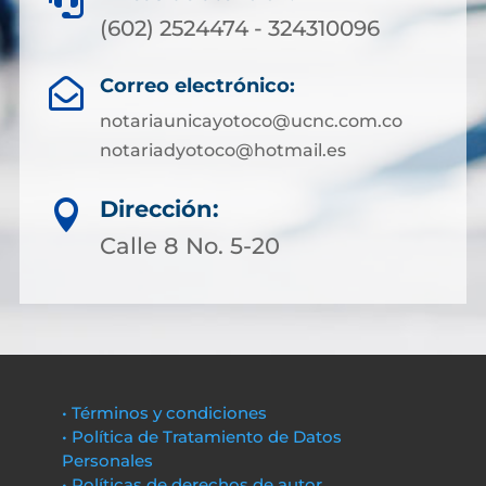

(602) 2524474 - 324310096
Correo electrónico:

notariaunicayotoco@ucnc.com.co
notariadyotoco@hotmail.es
Dirección:

Calle 8 No. 5-20
• Términos y condiciones
• Política de Tratamiento de Datos
Personales
• Políticas de derechos de autor