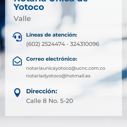
Yotoco
Valle
Líneas de atención:

(602) 2524474 - 324310096
Correo electrónico:

notariaunicayotoco@ucnc.com.co
notariadyotoco@hotmail.es
Dirección:

Calle 8 No. 5-20