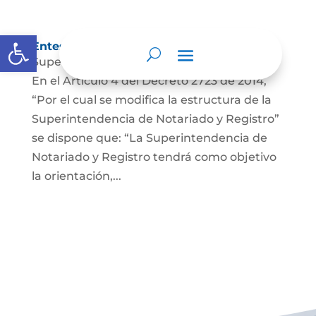
Abrir barra de herramientas
Entes y autoridades que lo vigilan
Superintendencia de Notariado y Registro
En el Artículo 4 del Decreto 2723 de 2014,
“Por el cual se modifica la estructura de la
Superintendencia de Notariado y Registro”
se dispone que: “La Superintendencia de
Notariado y Registro tendrá como objetivo
la orientación,...