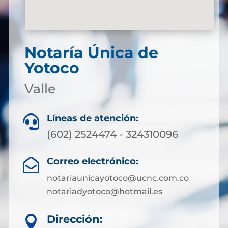
Notaría Única de
Yotoco
Valle
Líneas de atención:

(602) 2524474 - 324310096
Correo electrónico:

notariaunicayotoco@ucnc.com.co
notariadyotoco@hotmail.es
Dirección:
