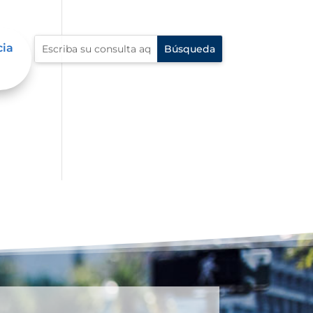
cia
e