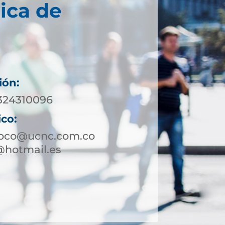
ica de
ión:
 324310096
ico:
toco@ucnc.com.co
@hotmail.es