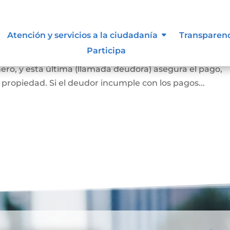
ca
Atención y servicios a la ciudadanía
Transparen
Participa
 banco o una entidad financiera (llamada acreedora) l
ero, y esta última (llamada deudora) asegura el pago,
propiedad. Si el deudor incumple con los pagos...