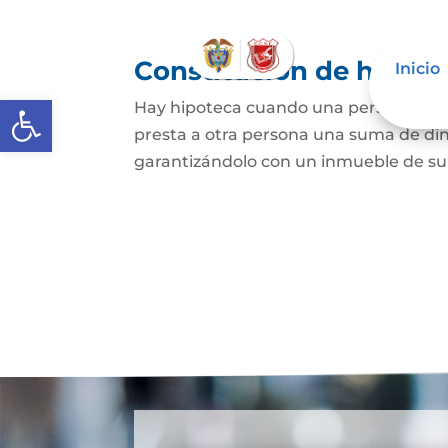
Constitución de hipote
Inicio
Abrir barra de herramientas
Hay hipoteca cuando una persona, o un
presta a otra persona una suma de din
garantizándolo con un inmueble de su 