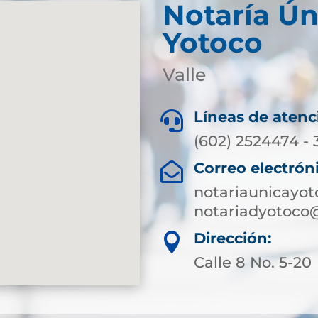
Notaría Ún
Yotoco
Valle
Líneas de atenc

(602) 2524474 -
Correo electrón

notariaunicayo
notariadyotoco
Dirección:

Calle 8 No. 5-20