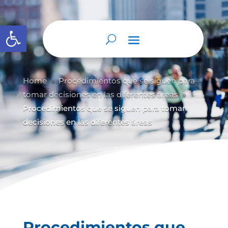
Abrir barra de herramientas
Home
Procedimientos que se siguen para
9
tomar decisiones en las diferentes áreas
9
Procedimientos que se siguen para tomar
decisiones en las diferentes áreas
Procedimientos que