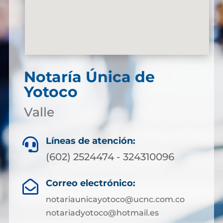
Notaría Única de
Yotoco
Valle
Líneas de atención:

(602) 2524474 - 324310096
Correo electrónico:

notariaunicayotoco@ucnc.com.co
notariadyotoco@hotmail.es