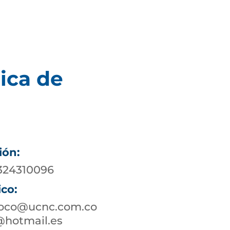
ica de
ión:
 324310096
ico:
toco@ucnc.com.co
@hotmail.es