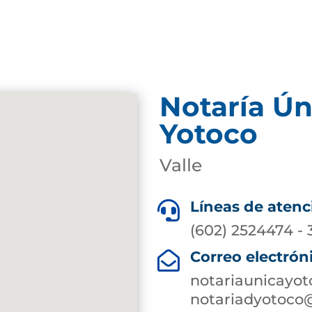
Notaría Ún
Yotoco
Valle
Líneas de atenc

(602) 2524474 -
Correo electrón

notariaunicayo
notariadyotoco