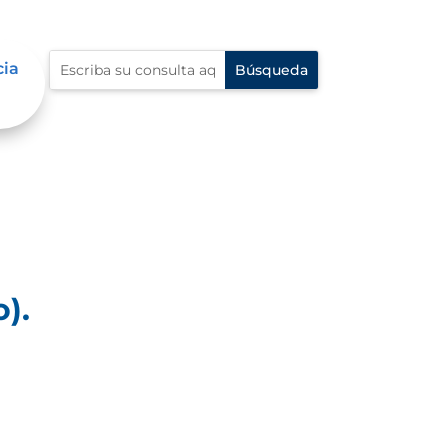
cia
).