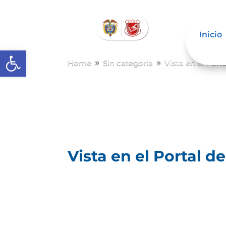
Inicio
Abrir barra de herramientas
Home
Sin categoría
Vista en el Port
9
9
Vista en el Portal d