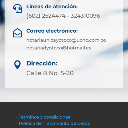
Líneas de atención:

(602) 2524474 - 324310096
Correo electrónico:

notariaunicayotoco@ucnc.com.co
notariadyotoco@hotmail.es
Dirección:

Calle 8 No. 5-20
• Términos y condiciones
• Política de Tratamiento de Datos